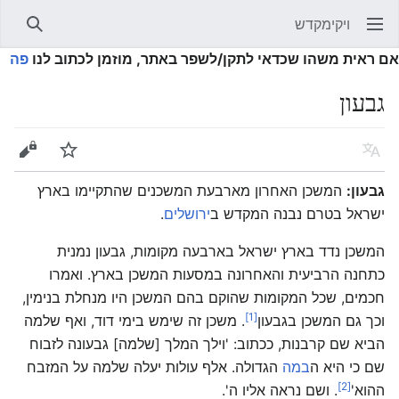
ויקימקדש
פתיחת התפריט הראשי
חיפוש
אם ראית משהו שכדאי לתקן/לשפר באתר, מוזמן לכתוב לנו
פה
גבעון
שפה
מעקב
עריכה
גבעון:
המשכן האחרון מארבעת המשכנים שהתקיימו בארץ
ישראל בטרם נבנה המקדש ב
ירושלים
.
המשכן נדד בארץ ישראל בארבעה מקומות, גבעון נמנית
כתחנה הרביעית והאחרונה במסעות המשכן בארץ. ואמרו
חכמים, שכל המקומות שהוקם בהם המשכן היו מנחלת בנימין,
[1]
וכך גם המשכן בגבעון
. משכן זה שימש בימי דוד, ואף שלמה
הביא שם קרבנות, ככתוב: 'וילך המלך [שלמה] גבעונה לזבוח
שם כי היא ה
במה
הגדולה. אלף עולות יעלה שלמה על המזבח
[2]
ההוא'
. ושם נראה אליו ה'.