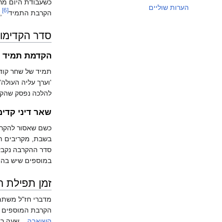
כשעבודת היום מרו
הערות שוליים
[6]
הקרבת התמיד
,
סדר הקדימו
הקדמת תמיד 
תמיד של שחר קודם
'וערך עליה העולה
להלכה נפסק שהקר
שאר דיני קדימ
כשם שאסור להקרי
בשבת, מקריבים תח
סדר ההקרבה נקבע 
במוספים שיש בהם
זמן תפילת ה
מדברי חז"ל משתמ
הקרבת המוספים ו
השואבה
... שעה ר