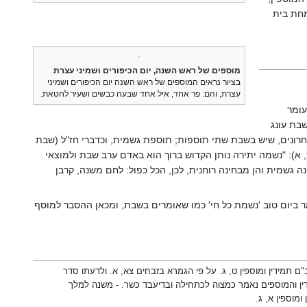
מחת בית
מוספים של ראש השנה, יום הכיפורים ושמיני עצרת
בציור נראים המוספים של ראש השנה יום הכיפורים ושמיני
עצרת, והם: פר אחד, איל אחד שבעה כבשים ושעיר לחטאת.
עומר
שבת עונג
האחרונים, שיש בשבת שתי תוספות; תוספת גשמית, וכדברי חז"ל (שבת
ז, א): "נשמה יתירה נותן הקדוש ברוך הוא באדם ערב שבת ולמוצאי
נה גשמית והן מבחינה רוחנית, לכן, הכל כפול: לחם משנה, קרבן
מר ביום טוב 'נשמת כל חי' כמו שאומרים בשבת, ומכאן ההסבר למוסף
ם תמידין ומוספין ט, ג. על פי הגמרא בזבחים צא, א. ולדעתו סדר
ין והמוספים נאמר כמצוה לכתחילה ובדיעבד כשר. - משנה למלך
 ומוספין א, ג.