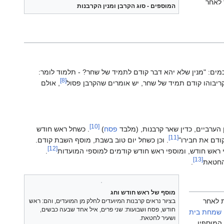
 לאחר
המוספים - סוג הקרבן ומנין הקרבנות
מים: "מנין שלא יהא דבר קודם לתמיד של שחר? - תלמוד לומר:
[8]
ריבוהו קודם תמיד של שחר, יש אומרים שהקרבן פסול
, אולם
[10]
הערביים, כדין שאר קרבנות, (מלבד
פסח
)
. כשחל ראש חודש
[11]
ודם את חבירו"
. וכן כשחל יום טוב בשבת, מוסף השבת קודם.
[12]
 ראש חודש, ומוספי ראש חודש קודמים למוספי המועדות
.
[13]
החטאת
.
מוסף של ראש חודש וחג
 לאחר
בציור נראים קרבנות המיועדים לחלק מן המועדים, והם: ראש
חודש, פסח ושבועות: שני פרים, איל אחד שבעה כבשים,
שמחת בית
ושעיר לחטאת.
המוספין,