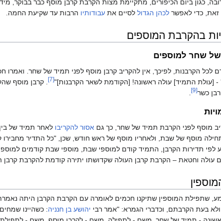
בה, כגון ביום הכיפורים, מתקיימת מצות הקרבת קרבן מוסף כבר בבוקר, מיד
 זאת, כדי לאפשר
לכהן הגדול
לסיים את
עבודותיו
הרבות עד שקיעת החמה.
יות בהקרבת המוספים
של שחר למוספים
 לכל הקרבנות, לפיכך, אין להקריב קרבן מוסף לפני תמיד של שחר. ואמרו חכ
[7]
' - [עולת התמיד] עולה ראשונה! [הקודמת לשאר הקרבנות]"
. קרבן מוסף שהק
[9]
בן כשר
.
ויות
ב מוסף לפני הקרבת תמיד של שחר, כך גם
אסור להקריבו
לאחר תמיד של בין 
ילה מוסף של שבת, ולאחריו מוסף של ראש חודש, שכן, "כל התדיר מחבירו ק
לפי תדירות הקרבן, התמיד קודם למוספי שבת, מוספי שבת קודמים למוספי
 עולה וחטאת – הקרבת קרבן העולה שקדושתו יתירה קודמת להקרבת קרבן 
מוספין
ע, שתפילת המוספין שתיקנו חכמים לאומרה עם הקרבת הקרבן היתה נאמרת
לא בעת הקרבתם, וכדברי הגמרא: "אמר רבי
יהושע בן חנניה
: כשהיינו שמחים
אשונה - תמיד של שחר, משם - לתפילה, משם - לקרבן מוסף, משם - לתפילת 