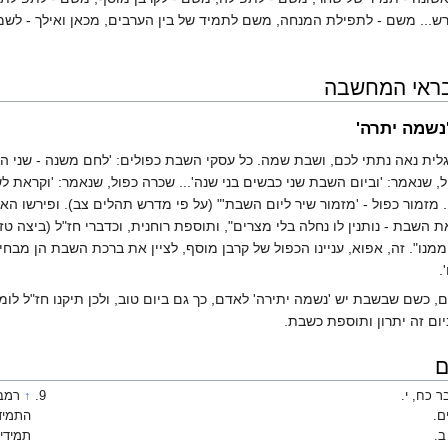
... משם - לתפילת המנחה, משם לתמיד של בין הערבים, מכאן ואילך - לש
בראי המחשבה
'נשמה יתרה'
לית נאה נתתי לכם, ושבת שמה. כל עסקי השבת כפולים: 'לחם משנה - שני ה
, שנאמר: 'וביום השבת שני כבשים בני שנה'... שכרה כפול, שנאמר: 'וקראת ל
.. מזמור כפול - 'מזמור שיר ליום השבת'" (על פי מדרש תהלים צב). ופירשו 
ת השבת - נותנין לו נחלה בלי מצרים", ותוספת רוחנית, וכדברי חז"ל (ביצה ט
מנו". זה, אפוא, עניינו הכפול של קרבן מוסף, לציין את ברכת השבת הן מבחי
.
ם, כשם שבשבת יש 'נשמה יתירה' לאדם, כך גם ביום טוב, ולכן תיקנו חז"ל לו
ביום זה יתרון ותוספת כשבת.
ם
 כח, י.
↑
רמב"
ם.
התמיד
ב.
תמידין