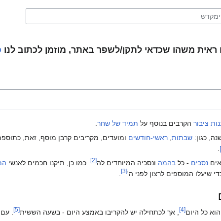
ראית משהו שכדאי לתקן/לשפר באתר, מוזמן לכתוב לנו
פ
ות ציבור
הקרבים בנוסף על
תמיד של שחר
.
ה, כגון:
שבתות
,
ראשי-חודשים
ומועדים, מקריבים קרבן מוסף, זאת, כתוספ
.
[2]
אים
נסכים
- כל
בהמה
ונסכיה המיוחדים לה
. כמו כן, תיקנו חכמים לאנשי
המ
[3]
י שיעלו המוספים לרצון לפני ה'
.
[5]
[4]
וא כל היום
, אך לכתחילה יש להקריבו באמצע היום - בשעה הששית
. עם 