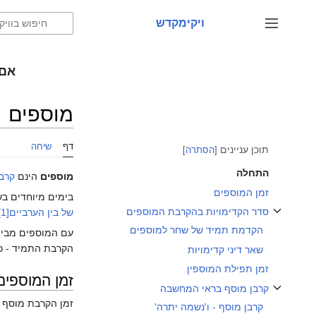
לדלג
לתוכן
ויקימקדש
שינוי מצב סרגל צד
אם 
מוספים
דף
שיחה
תוכן עניינים
הסתרה
התחלה
מוספים
הינם
קרבנ
זמן המוספים
בימים מיוחדים בשנ
סדר הקדימויות בהקרבת המוספים
של בין הערביים
[1]
שינוי מצב התת־פרק סדר הקדימויות בהקרבת המוספים
הקדמת תמיד של שחר למוספים
עם המוספים מבי
הקרבת התמיד - כד
שאר דיני קדימויות
זמן תפילת המוספין
זמן המוספים
קרבן מוסף בראי המחשבה
שינוי מצב התת־פרק קרבן מוסף בראי המחשבה
זמן הקרבת מוסף ה
קרבן מוסף - ו'נשמה יתרה'