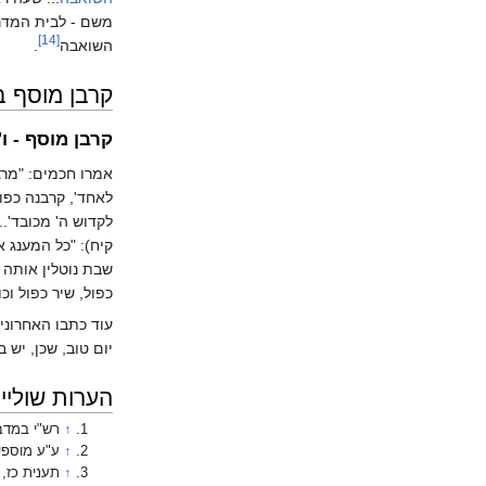
משם - לבית המדרש
[14]
השואבה
.
קרבן מוסף 
קרבן מוסף - ו
אמרו חכמים: "מרג
לאחד', קרבנה כפול
לקדוש ה' מכובד'.
קיח): "כל המענג א
שבת נוטלין אותה מ
כפול, שיר כפול וכו'
עוד כתבו האחרוני
יום טוב, שכן, יש 
הערות שוליי
↑
רש"י במדבר
↑
ע"ע מוספי
↑
תענית כז, 