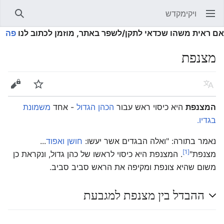
ויקימקדש
פתיחת התפריט הראשי
חיפוש
אם ראית משהו שכדאי לתקן/לשפר באתר, מוזמן לכתוב לנו
פה
מצנפת
שפה
מעקב
עריכה
המצנפת
היא כיסוי ראש עבור
הכהן הגדול
- אחד
משמונת
בגדיו.
נאמר בתורה: "ואלה הבגדים אשר יעשו:
חושן
ואפוד
...
[1]
מצנפת"
. המצנפת היא כיסוי לראשו של כהן גדול, ונקראת כן
משום שהיא צונפת ומקיפה את הראש סביב סביב.
ההבדל בין מצנפת למגבעת