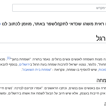
ראית משהו שכדאי לתקן/לשפר באתר, מוזמן לכתוב לנו
פ
גל
[1]
ה מצות השמחה לאנשים ונשים ברגלים. נאמר בתורה: "ושמחת בחגך"
. מכא
מחות", כלומר, נצטוו ישראל להרבות שמחה בעת הרגל ב
ירושלים
, בנוסף להבאת
וכות
, שיש להוסיף בו שמחה, ונקראת - '
שמחת בית השואבה
'.
מחה
 גם באנשים וגם בנשים, וכתבו הראשונים: "אמרו זכרונם לברכה: 'נשים חי
 אינן חייבות בעצמן, אלא שיש חיוב על הבעל לשמח את אשתו בירושלים, ומשו