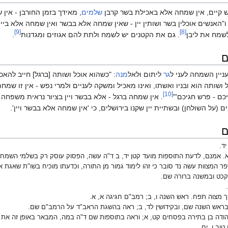
 קיים, אין שמחה אלא באכילת בשר קרבן
שלמים
, מאידך בזמן החורבן - אין 
"האנשים אוכלין בשר ושותין יין - שאין שמחה אלא בבשר ואין שמחה אלא ביין
[9]
[8]
שמח את ליבן
. גם את הקטנים יש לשמח ולתת להם אגוזים ומגדנות
.
ם
ניין השמחה לעני ל
גר
ליתום ולאל
מנה
: "כשהוא אוכל ושותה [ברגל] חייב להאכ
 ושותה הוא ובניו ואשתו, ואינו מאכיל ומשקה לעניים ולמרי נפש - אין זו שמ
[10]
יכם - פרש חגיכם'"
. אין שמחה ברגל - אלא בבשר ויין בציור נראית משפ
(על השולחן) ובשתיית יין שקנו בירושלים, כי 'אין שמחה אלא בבשר ויין'.
ם
יד.
א. אמנם, לדעת התוספות מועד קטן יד, ב ד"ה עשה, הפסוק עוסק רק בשלמי השמחה 
 המצוות עשה נד סובר כי זהו לימוד גמור מן התורה, וכדעתו מוכיח בשו"ת שאגת א
קכט ובמשנה ברורה שם.
ך מצוה תפח. ראש השנה ו, ב; רמב"ם חגיגה א, א.
בראש השנה שם, ובקידושין לד, ב; ראה בהשגת הראב"ד על הרמב"ם שם.
יהודה בן בתירה בפסחים קט, א; וראה בתוספות שם ד"ה במה, המבאר באופן זה את
טוב ו, יח.