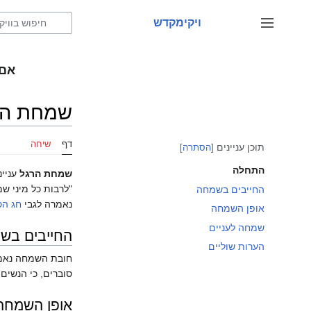
לדלג
לתוכן
ויקימקדש
שינוי מצב סרגל צד
אם 
שמחת הר
דף
שיחה
תוכן עניינים
הסתרה
התחלה
שמחת הרגל
עניינ
"לרבות כל מיני ש
החייבים בשמחה
נאמרה לגבי
חג הס
אופן השמחה
שמחה לעניים
החייבים בש
הערות שוליים
חובת השמחה נאמרה
סוברים, כי הנשים
אופן השמחה