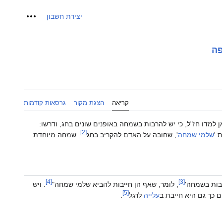
כלים אישיי
יצירת חשבון
ה
קריאה
הצגת מקור
גרסאות קודמות
ן למדו חז"ל, כי יש להרבות בשמחה באופנים שונים בחג, ודרשו:
[2]
 '
שלמי שמחה
', שחובה על האדם להקריב בחג
. שמחה מיוחדת
[4]
[3]
יבות בשמחה'
, לומר, שאף הן חייבות להביא שלמי שמחה"
. ויש
[5]
ם כך גם היא חייבת ב
עלייה
לרגל
.