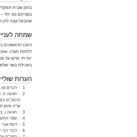
בזמן שבית המקדש
בשניהם גם יחד – ו
שהבעל קונה להן ל
שמחה לעניי
כתבו הראשונים בע
דלתות חצרו, ואוכל
'וזריתי פרש על פנ
באכילת בשר שלמים 
הערות שוליי
↑
דברים טז, 
↑
חגיגה ח, 
הרמב"ם בספר
או"ח סימן ת
↑
חגיגה ו, ב.
↑
ספר החינו
↑
דעת אביי 
↑
דברי רבי 
↑
רמב"ם יום 