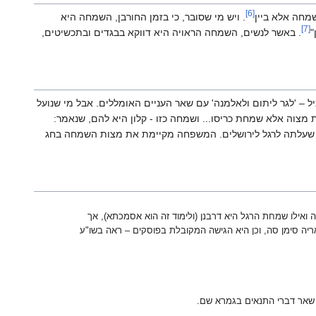
[6]
שמחה אלא ביין
. ויש מי שסובר, כי בזמן החורבן, השמחה היא
[7]
"
. באשר לנשים, השמחה הראויה היא דווקא בבגדים ובתכשיטים,
יל – 'לגר ליתום ולאלמנה' עם שאר העניים האומללים. אבל מי שנועל
חת מצוה אלא שמחת כריסו... ושמחה כזו - קלון היא להם, שנאמר:
חה שעלתה לרגל לירושלים. המשפחה מקיימת את מצות השמחה בחג
ואילו שמחת הרגל היא דרבנן (ולימוד זה הוא אסמכתא), אך
ריה סימן סה, וכן היא הגישה המקובלת בפוסקים – ראה בשו"ע
 שאר דברי התנאים בגמרא שם.