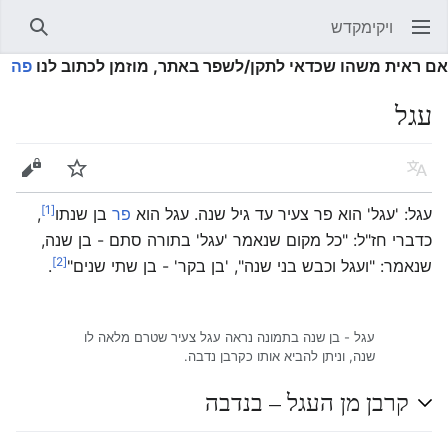
ויקימקדש
פתיחת התפריט הראשי
חיפוש
אם ראית משהו שכדאי לתקן/לשפר באתר, מוזמן לכתוב לנו
פה
עגל
שפה
מעקב
עריכה
[1]
עגל: 'עגל' הוא פר צעיר עד גיל שנה. עגל הוא
פר
בן שנתו
,
כדברי חז"ל: "כל מקום שנאמר 'עגל' בתורה סתם - בן שנה,
[2]
שנאמר:
"ועגל וכבש בני שנה"
, 'בן בקר' - בן שתי שנים"
.
עגל - בן שנה בתמונה נראה עגל צעיר שטרם מלאה לו
שנה, וניתן להביא אותו כקרבן נדבה.
קרבן מן העגל – בנדבה