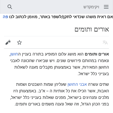
ויקימקדש
פתיחת התפריט הראשי
חיפוש
אם ראית משהו שכדאי לתקן/לשפר באתר, מוזמן לכתוב לנו
פה
אורים ותומים
שפה
מעקב
עריכה
אורים ותומים
הוא מושג עלום המופיע בתורה בעניין ה
חושן
,
ונאמרו במהותם פירושים שונים. ויש שביארו שהכוונה לאבני
החושן המאירות, אשר באמצעותן מקבלים מענה לשאלות
בענייני כלל ישראל.
שתים עשרה
אבני החושן
שעליהן שמות השבטים ושמות
האבות, אשר הכילו את כל אותיות ה – א"ב. באמצעותן היו
מלכים ומנהיגים בישראל, מפנים שאלות בענייני כלל ישראל,
בפני הכהן הגדול, וזה שאל ונענה משמים באורים ותומים.