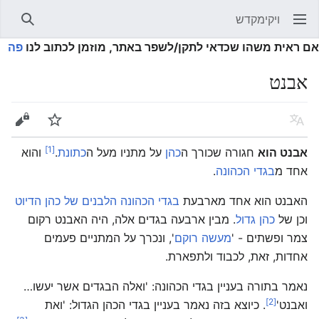
ויקימקדש
פתיחת התפריט הראשי
חיפוש
אם ראית משהו שכדאי לתקן/לשפר באתר, מוזמן לכתוב לנו
פה
אבנט
שפה
מעקב
עריכה
[1]
אבנט הוא
חגורה שכורך ה
כהן
על מתניו מעל ה
כתונת
.
והוא
אחד מ
בגדי הכהונה
.
האבנט הוא אחד מארבעת
בגדי הכהונה הלבנים של כהן הדיוט
וכן של
כהן גדול
. מבין ארבעה בגדים אלה, היה האבנט רקום
צמר ופשתים - '
מעשה רוקם
', ונכרך על המתניים פעמים
אחדות, זאת, לכבוד ולתפארת.
נאמר בתורה בעניין בגדי הכהונה: 'ואלה הבגדים אשר יעשו…
[2]
ואבנט'
. כיוצא בזה נאמר בעניין בגדי הכהן הגדול: 'ואת